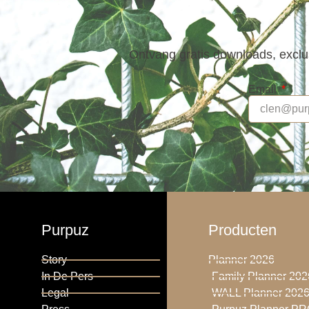
Ontvang gratis downloads, exclus
Email
Purpuz
Producten
Story
Planner 2026
In De Pers
Family Planner 202
Legal
WALL Planner 202