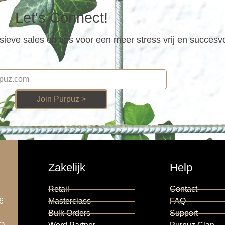
Let's Connect!
ieve sales en tips voor een meer stress vrij en succesv
Join Purpuz >
Zakelijk
Help
Retail
Contact
6
Masterclass
FAQ
6
Bulk Orders
Support