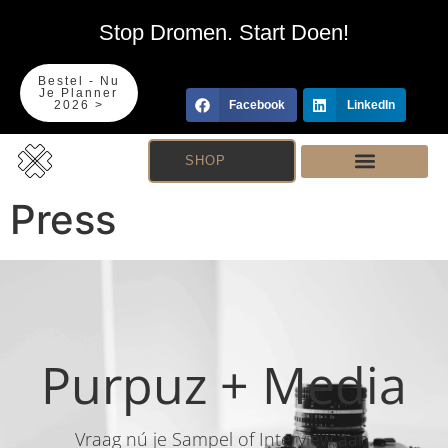
Stop Dromen. Start Doen!
Bestel - Nu
Je Planner
2026 >
Facebook
LinkedIn
SHOP
Press
Purpuz + Media
Vraag nú je Sampel of Interview aan.