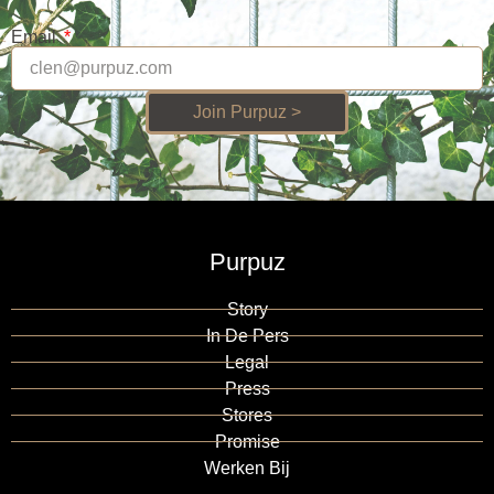
Email
Join Purpuz >
Purpuz
Story
In De Pers
Legal
Press
Stores
Promise
Werken Bij