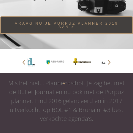
VRAAG NU JE PURPUZ PLANNER 2019
AAN >
Mis het niet… Plannen is hot. Je zag het met
de Bullet Journal en nu ook met de Purpuz
planner. Eind 2016 gelanceerd en in 2017
uitverkocht, op BOL #1 & Bruna.nl #3 best
verkochte agenda’s.