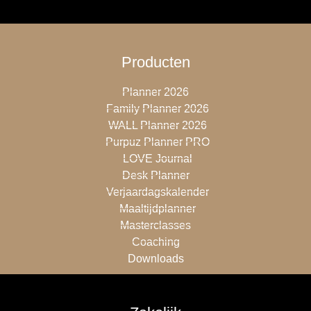
Producten
Planner 2026
Family Planner 2026
WALL Planner 2026
Purpuz Planner PRO
LOVE Journal
Desk Planner
Verjaardagskalender
Maaltijdplanner
Masterclasses
Coaching
Downloads