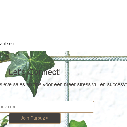
aatsen.
Let's Connect!
ieve sales en tips voor een meer stress vrij en succesv
Join Purpuz >