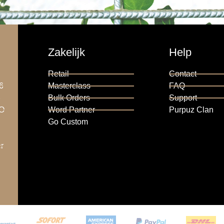
Zakelijk
Help
Retail
Contact
6
Masterclass
FAQ
6
Bulk Orders
Support
RO
Word Partner
Purpuz Clan
Go Custom
r