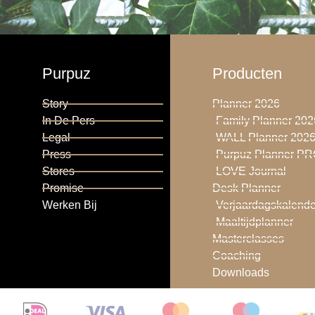
Purpuz
Producten
Story
Planner 2026
In De Pers
Family Planner 202
Legal
WALL Planner 202
Press
Purpuz Planner P
Stores
LOVE Journal
Promise
Desk Planner
Werken Bij
Verjaardagskalende
Maaltijdplanner
Masterclasses
Coaching
Downloads