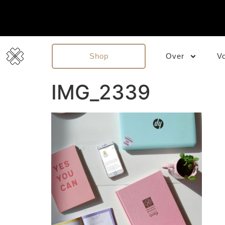
Shop
Over
V
IMG_2339