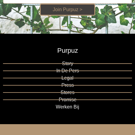
Join Purpuz >
Purpuz
Story
In De Pers
Legal
Press
Stores
Promise
Werken Bij