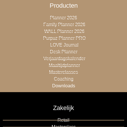
Producten
Planner 2026
Family Planner 2026
WALL Planner 2026
Purpuz Planner PRO
LOVE Journal
Desk Planner
Verjaardagskalender
Maaltijdplanner
Masterclasses
Coaching
Downloads
Zakelijk
Retail
Masterclass