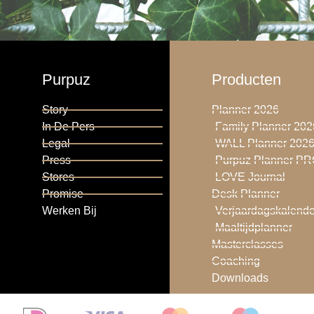
Purpuz
Producten
Story
Planner 2026
In De Pers
Family Planner 202
Legal
WALL Planner 202
Press
Purpuz Planner P
Stores
LOVE Journal
Promise
Desk Planner
Werken Bij
Verjaardagskalende
Maaltijdplanner
Masterclasses
Coaching
Downloads