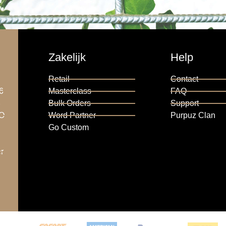
Zakelijk
Help
Retail
Contact
6
Masterclass
FAQ
6
Bulk Orders
Support
RO
Word Partner
Purpuz Clan
Go Custom
r