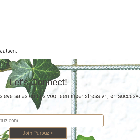
aatsen.
Let's Connect!
ieve sales en tips voor een meer stress vrij en succesv
Join Purpuz >