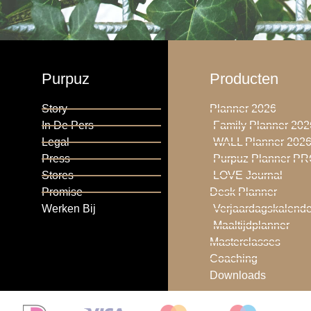
Purpuz
Producten
Story
Planner 2026
In De Pers
Family Planner 202
Legal
WALL Planner 202
Press
Purpuz Planner P
Stores
LOVE Journal
Promise
Desk Planner
Werken Bij
Verjaardagskalende
Maaltijdplanner
Masterclasses
Coaching
Downloads