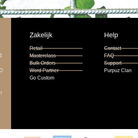
Zakelijk
Help
Retail
Contact
6
Masterclass
FAQ
6
Bulk Orders
Support
RO
Word Partner
Purpuz Clan
Go Custom
r