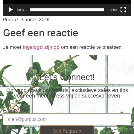
00:00
02:00
Purpuz Planner 2019
Geef een reactie
Je moet
ingelogd zijn op
om een reactie te plaatsen.
Let's Connect!
Ontvang gratis downloads, exclusieve sales en tips
voor een meer stress vrij en succesvol leven
Email
Join Purpuz >