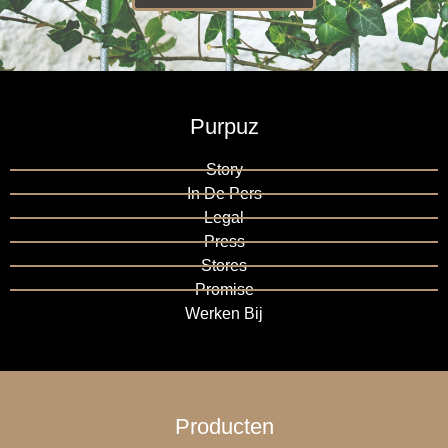
Purpuz
Story
In De Pers
Legal
Press
Stores
Promise
Werken Bij
Producten