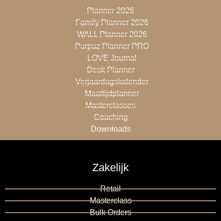
Planner 2026
Family Planner 2026
WALL Planner 2026
Purpuz Planner PRO
LOVE Journal
Desk Planner
Verjaardagskalender
Maaltijdplanner
Masterclasses
Coaching
Downloads
Zakelijk
Retail
Masterclass
Bulk Orders