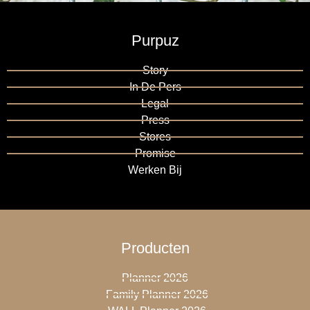
Purpuz
Story
In De Pers
Legal
Press
Stores
Promise
Werken Bij
Producten
Planner 2026
Family Planner 2026