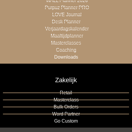
WALL Planner 2026
Purpuz Planner PRO
LOVE Journal
Desk Planner
Verjaardagskalender
Maaltijdplanner
Masterclasses
Coaching
Downloads
Zakelijk
Retail
Masterclass
Bulk Orders
Word Partner
Go Custom