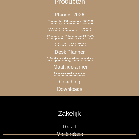
Producten
Planner 2026
Family Planner 2026
WALL Planner 2026
Purpuz Planner PRO
LOVE Journal
Desk Planner
Verjaardagskalender
Maaltijdplanner
Masterclasses
Coaching
Downloads
Zakelijk
Retail
Masterclass