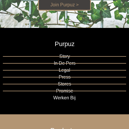
Join Purpuz >
Purpuz
Story
In De Pers
Legal
Press
Stores
Promise
Werken Bij