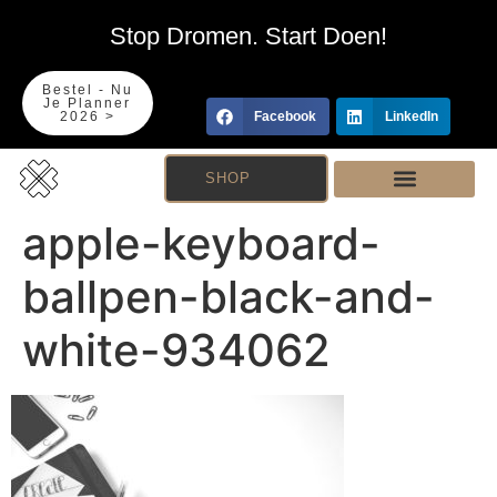
Stop Dromen. Start Doen!
Bestel - Nu
Je Planner
2026 >
Facebook
LinkedIn
SHOP
apple-keyboard-
ballpen-black-and-
white-934062