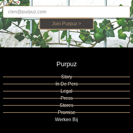
Email
Join Purpuz >
Purpuz
Story
In De Pers
Legal
Press
Stores
Promise
Werken Bij