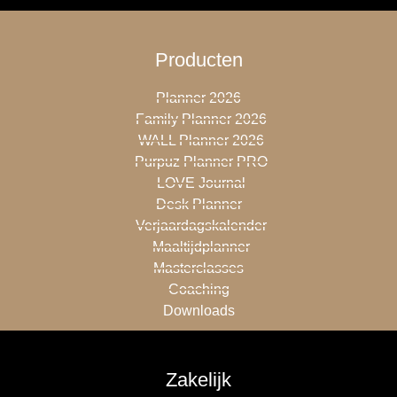
Producten
Planner 2026
Family Planner 2026
WALL Planner 2026
Purpuz Planner PRO
LOVE Journal
Desk Planner
Verjaardagskalender
Maaltijdplanner
Masterclasses
Coaching
Downloads
Zakelijk