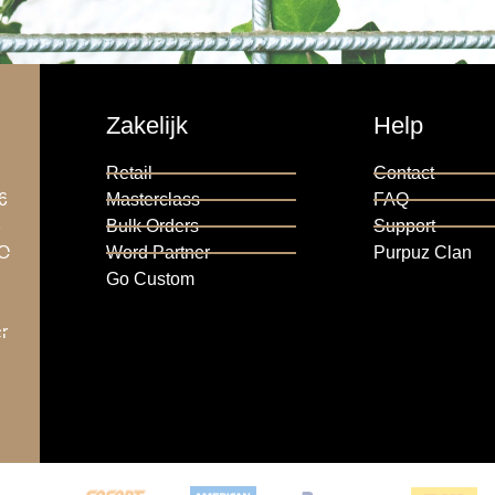
Zakelijk
Help
Retail
Contact
6
Masterclass
FAQ
6
Bulk Orders
Support
RO
Word Partner
Purpuz Clan
Go Custom
r