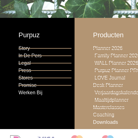
Purpuz
Producten
Story
Planner 2026
In De Pers
Family Planner 202
Legal
WALL Planner 202
Press
Purpuz Planner P
Stores
LOVE Journal
Promise
Desk Planner
Werken Bij
Verjaardagskalende
Maaltijdplanner
Masterclasses
Coaching
Downloads