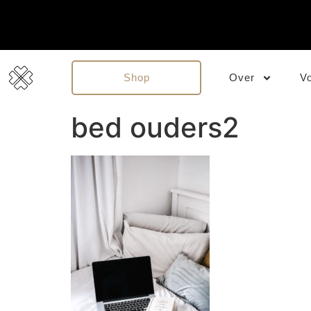
Shop
Over
V
bed ouders2