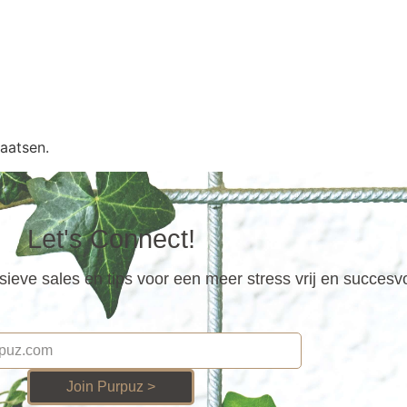
aatsen.
Let's Connect!
ieve sales en tips voor een meer stress vrij en succesv
Join Purpuz >