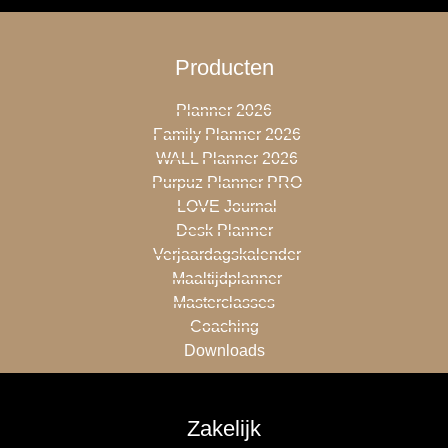
Producten
Planner 2026
Family Planner 2026
WALL Planner 2026
Purpuz Planner PRO
LOVE Journal
Desk Planner
Verjaardagskalender
Maaltijdplanner
Masterclasses
Coaching
Downloads
Zakelijk