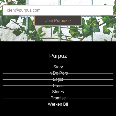
Email
Join Purpuz >
Purpuz
Story
In De Pers
Legal
Press
Stores
Promise
Werken Bij