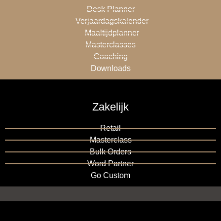
Desk Planner
Verjaardagskalender
Maaltijdplanner
Masterclasses
Coaching
Downloads
Zakelijk
Retail
Masterclass
Bulk Orders
Word Partner
Go Custom