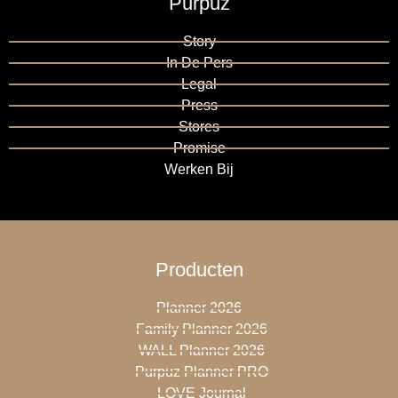
Purpuz
Story
In De Pers
Legal
Press
Stores
Promise
Werken Bij
Producten
Planner 2026
Family Planner 2026
WALL Planner 2026
Purpuz Planner PRO
LOVE Journal