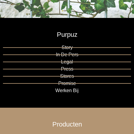
Purpuz
Story
In De Pers
Legal
Press
Stores
Promise
Werken Bij
Producten