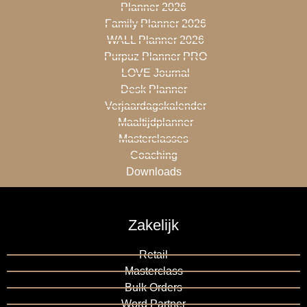
Planner 2026
Family Planner 2026
WALL Planner 2026
Purpuz Planner PRO
LOVE Journal
Desk Planner
Verjaardagskalender
Maaltijdplanner
Masterclasses
Coaching
Downloads
Zakelijk
Retail
Masterclass
Bulk Orders
Word Partner