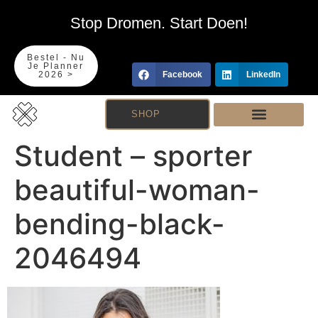
Stop Dromen. Start Doen!
Bestel - Nu
Je Planner
2026 >
Facebook
LinkedIn
SHOP
Student – sporter
beautiful-woman-
bending-black-
2046494