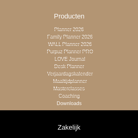
Producten
Planner 2026
Family Planner 2026
WALL Planner 2026
Purpuz Planner PRO
LOVE Journal
Desk Planner
Verjaardagskalender
Maaltijdplanner
Masterclasses
Coaching
Downloads
Zakelijk