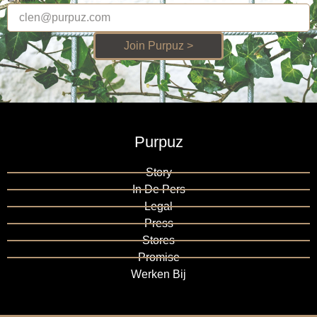
Join Purpuz >
Purpuz
Story
In De Pers
Legal
Press
Stores
Promise
Werken Bij