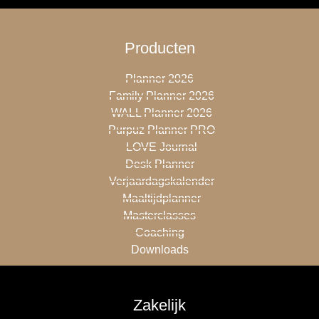
Producten
Planner 2026
Family Planner 2026
WALL Planner 2026
Purpuz Planner PRO
LOVE Journal
Desk Planner
Verjaardagskalender
Maaltijdplanner
Masterclasses
Coaching
Downloads
Zakelijk