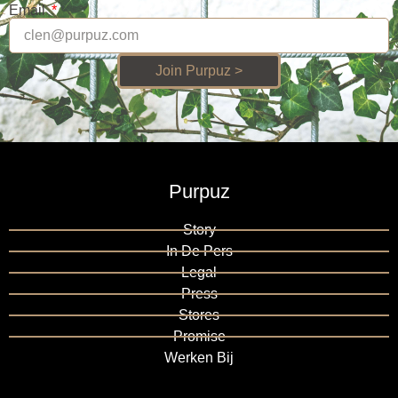
Email
Join Purpuz >
Purpuz
Story
In De Pers
Legal
Press
Stores
Promise
Werken Bij