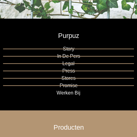
Purpuz
Story
In De Pers
Legal
Press
Stores
Promise
Werken Bij
Producten