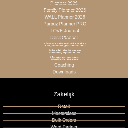
Planner 2026
Family Planner 2026
WALL Planner 2026
Purpuz Planner PRO
LOVE Journal
Desk Planner
Verjaardagskalender
Maaltijdplanner
Masterclasses
Coaching
Downloads
Zakelijk
Retail
Masterclass
Bulk Orders
Word Partner