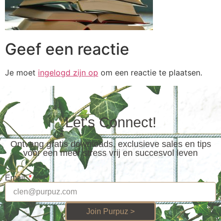
Geef een reactie
Je moet
ingelogd zijn op
om een reactie te plaatsen.
Let's Connect!
Ontvang gratis downloads, exclusieve sales en tips
voor een meer stress vrij en succesvol leven
Email
Join Purpuz >