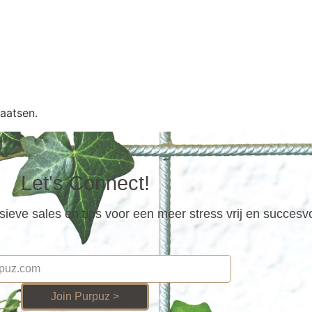
aatsen.
Let's Connect!
ieve sales en tips voor een meer stress vrij en succesv
Join Purpuz >