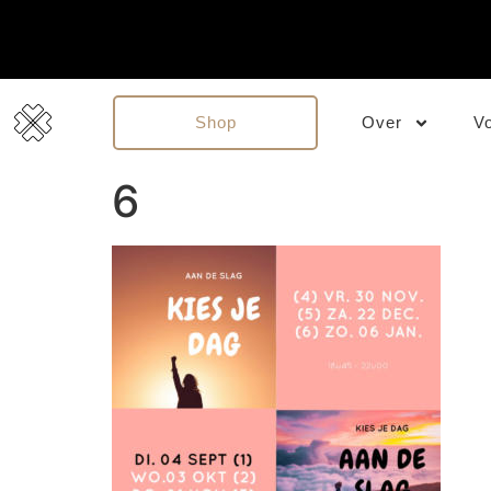
Shop
Over
V
6