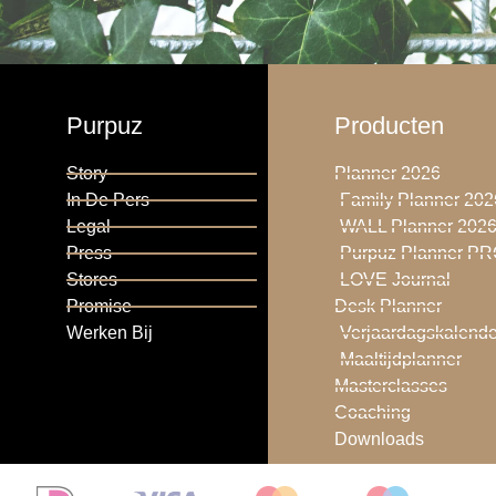
Purpuz
Producten
Story
Planner 2026
In De Pers
Family Planner 202
Legal
WALL Planner 202
Press
Purpuz Planner P
Stores
LOVE Journal
Promise
Desk Planner
Werken Bij
Verjaardagskalende
Maaltijdplanner
Masterclasses
Coaching
Downloads