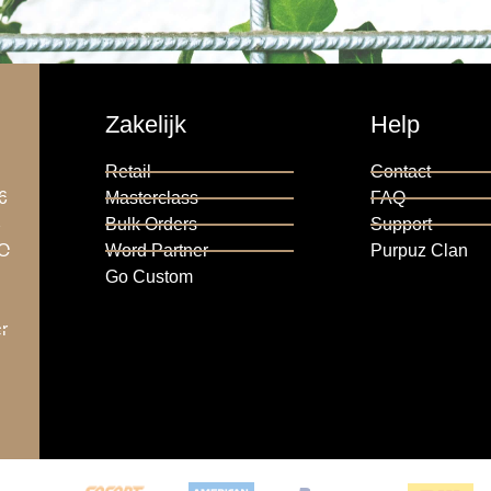
Zakelijk
Help
Retail
Contact
6
Masterclass
FAQ
6
Bulk Orders
Support
RO
Word Partner
Purpuz Clan
Go Custom
r