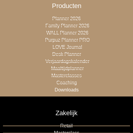
Producten
Planner 2026
Family Planner 2026
WALL Planner 2026
Purpuz Planner PRO
LOVE Journal
Desk Planner
Verjaardagskalender
Maaltijdplanner
Masterclasses
Coaching
Downloads
Zakelijk
Retail
Masterclass