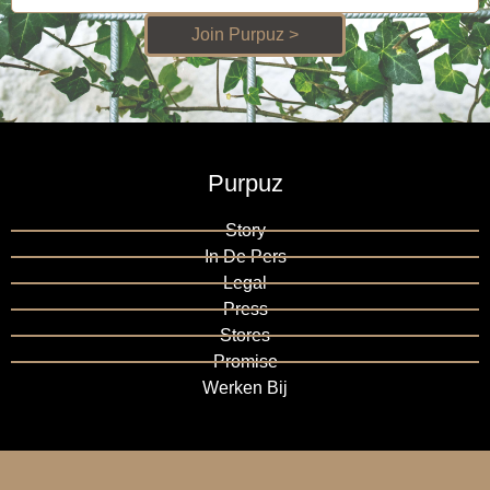
Join Purpuz >
Purpuz
Story
In De Pers
Legal
Press
Stores
Promise
Werken Bij