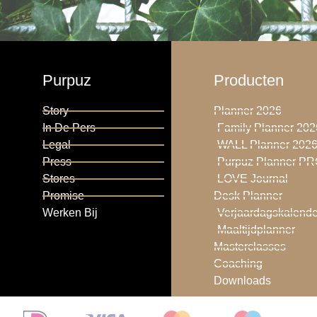
Purpuz
Producten
Story
Planner 2026
In De Pers
Family Planner 202
Legal
WALL Planner 202
Press
Purpuz Planner P
Stores
LOVE Journal
Promise
Desk Planner
Werken Bij
Verjaardagskalende
Maaltijdplanner
Masterclasses
Coaching
Downloads