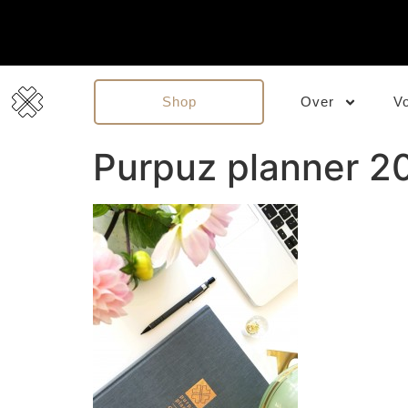
Shop
Over
V
Purpuz planner 20