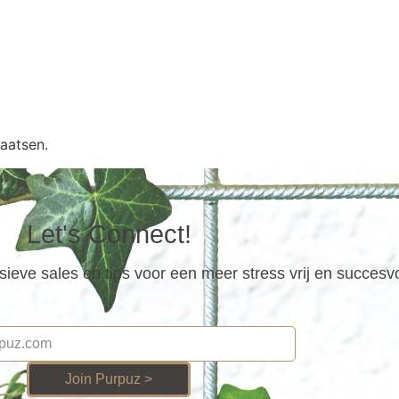
aatsen.
Let's Connect!
ieve sales en tips voor een meer stress vrij en succesv
Join Purpuz >