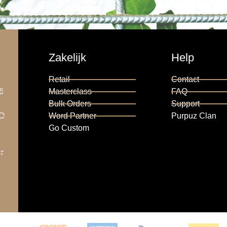
Zakelijk
Help
Retail
Contact
6
Masterclass
FAQ
6
Bulk Orders
Support
RO
Word Partner
Purpuz Clan
Go Custom
r