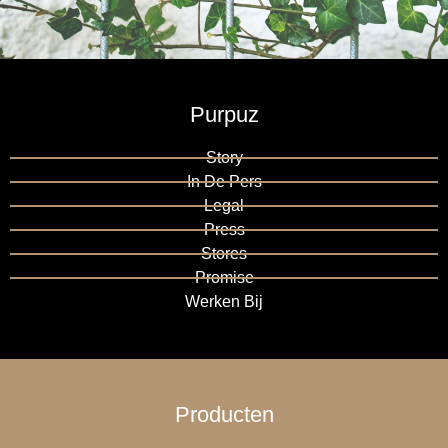
Purpuz
Story
In De Pers
Legal
Press
Stores
Promise
Werken Bij
Producten