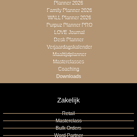
Planner 2026
Family Planner 2026
WALL Planner 2026
Purpuz Planner PRO
LOVE Journal
Desk Planner
Verjaardagskalender
Maaltijdplanner
Masterclasses
Coaching
Downloads
Zakelijk
Retail
Masterclass
Bulk Orders
Word Partner