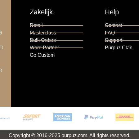
Zakelijk
Help
Retail
Contact
6
Masterclass
FAQ
6
Bulk Orders
Support
RO
Word Partner
Purpuz Clan
Go Custom
r
Copyright © 2016-2025 purpuz.com. All rights reserved.