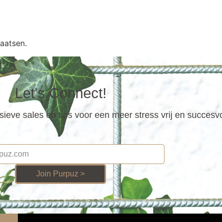
aatsen.
Let's Connect!
ieve sales en tips voor een meer stress vrij en succesv
Join Purpuz >