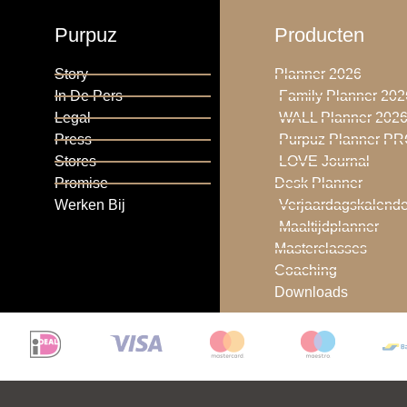
Purpuz
Producten
Story
Planner 2026
In De Pers
Family Planner 202
Legal
WALL Planner 202
Press
Purpuz Planner P
Stores
LOVE Journal
Promise
Desk Planner
Werken Bij
Verjaardagskalende
Maaltijdplanner
Masterclasses
Coaching
Downloads