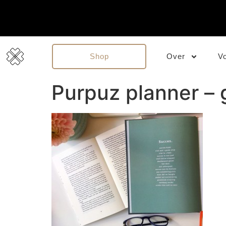
Shop
Over
V
Purpuz planner – 