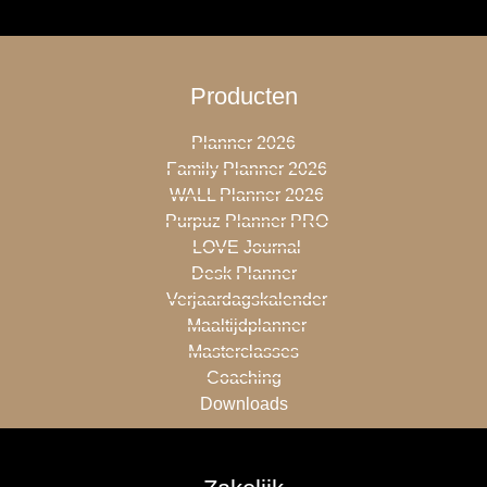
Producten
Planner 2026
Family Planner 2026
WALL Planner 2026
Purpuz Planner PRO
LOVE Journal
Desk Planner
Verjaardagskalender
Maaltijdplanner
Masterclasses
Coaching
Downloads