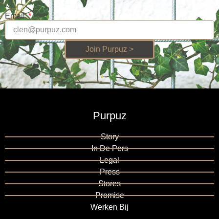
Email
Join Purpuz >
Purpuz
Story
In De Pers
Legal
Press
Stores
Promise
Werken Bij