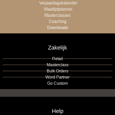
Verjaardagskalender
Maaltijdplanner
Masterclasses
Coaching
Downloads
Zakelijk
Retail
Masterclass
Bulk Orders
Word Partner
Go Custom
Help