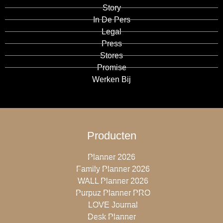
Story
In De Pers
Legal
Press
Stores
Promise
Werken Bij
Producten
Planner 2026
Family Planner 2026
WALL Planner 2026
Purpuz Planner PRO
LOVE Journal
Desk Planner