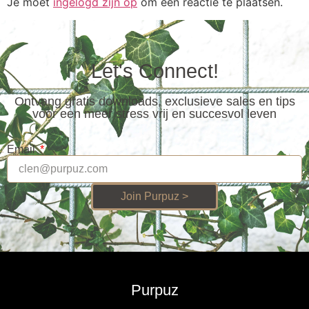
Je moet
ingelogd zijn op
om een reactie te plaatsen.
Let's Connect!
Ontvang gratis downloads, exclusieve sales en tips
voor een meer stress vrij en succesvol leven
Email
Join Purpuz >
Purpuz