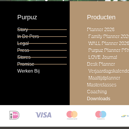
Purpuz
Producten
Story
Planner 2026
In De Pers
Family Planner 202
Legal
WALL Planner 202
Press
Purpuz Planner P
Stores
LOVE Journal
Promise
Desk Planner
Werken Bij
Verjaardagskalende
Maaltijdplanner
Masterclasses
Coaching
Downloads