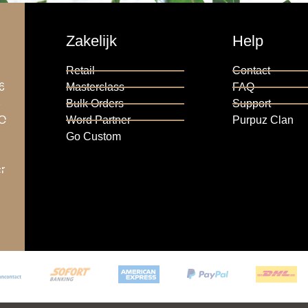
Zakelijk
Help
Retail
Contact
6
Masterclass
FAQ
6
Bulk Orders
Support
RO
Word Partner
Purpuz Clan
Go Custom
r