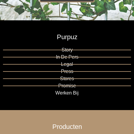
Purpuz
Story
In De Pers
Legal
Press
Stores
Promise
Werken Bij
Producten