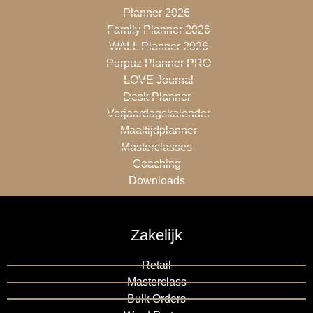
Planner 2026
Family Planner 2026
WALL Planner 2026
Purpuz Planner PRO
LOVE Journal
Desk Planner
Verjaardagskalender
Maaltijdplanner
Masterclasses
Coaching
Downloads
Zakelijk
Retail
Masterclass
Bulk Orders