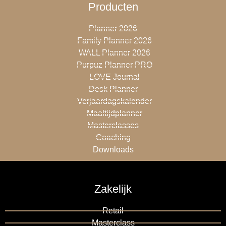
Producten
Planner 2026
Family Planner 2026
WALL Planner 2026
Purpuz Planner PRO
LOVE Journal
Desk Planner
Verjaardagskalender
Maaltijdplanner
Masterclasses
Coaching
Downloads
Zakelijk
Retail
Masterclass