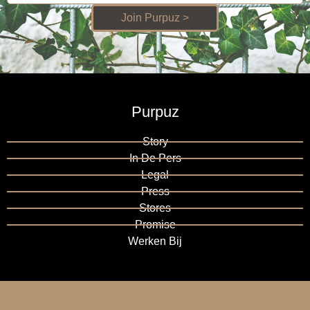
Join Purpuz >
Purpuz
Story
In De Pers
Legal
Press
Stores
Promise
Werken Bij