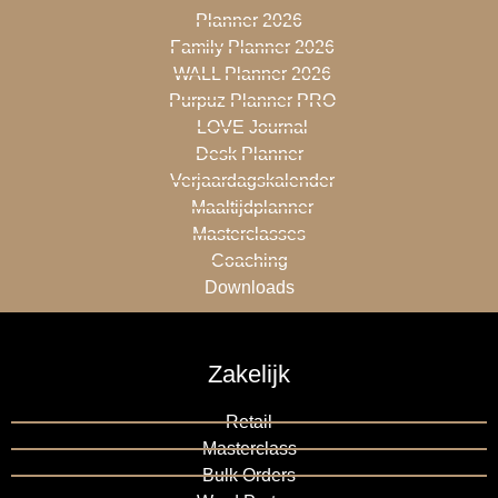
Planner 2026
Family Planner 2026
WALL Planner 2026
Purpuz Planner PRO
LOVE Journal
Desk Planner
Verjaardagskalender
Maaltijdplanner
Masterclasses
Coaching
Downloads
Zakelijk
Retail
Masterclass
Bulk Orders