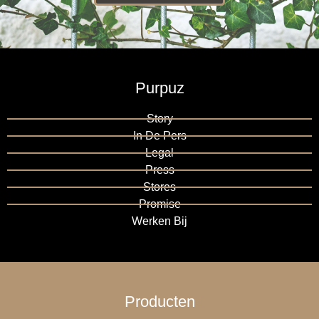
Purpuz
Story
In De Pers
Legal
Press
Stores
Promise
Werken Bij
Producten