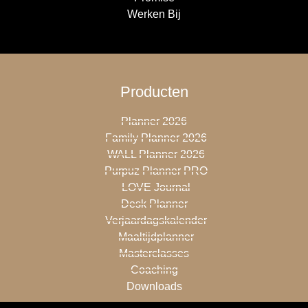
Werken Bij
Producten
Planner 2026
Family Planner 2026
WALL Planner 2026
Purpuz Planner PRO
LOVE Journal
Desk Planner
Verjaardagskalender
Maaltijdplanner
Masterclasses
Coaching
Downloads