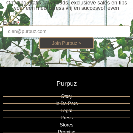
Ontvang gratis downloads, exclusieve sales en tips
voor een meer stress vrij en succesvol leven
Email
Join Purpuz >
Purpuz
Story
In De Pers
Legal
Press
Stores
Promise