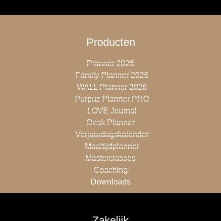
Producten
Planner 2026
Family Planner 2026
WALL Planner 2026
Purpuz Planner PRO
LOVE Journal
Desk Planner
Verjaardagskalender
Maaltijdplanner
Masterclasses
Coaching
Downloads
Zakelijk