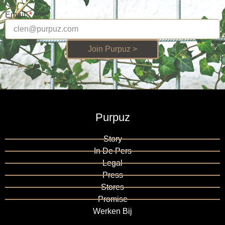
Email
Join Purpuz >
Purpuz
Story
In De Pers
Legal
Press
Stores
Promise
Werken Bij