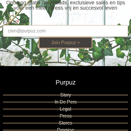
Ontvang gratis downloads, exclusieve sales en tips
voor een meer stress vrij en succesvol leven
Email
Join Purpuz >
Purpuz
Story
In De Pers
Legal
Press
Stores
Promise