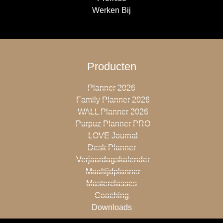
Werken Bij
Producten
Planner 2026
Family Planner 2026
WALL Planner 2026
Purpuz Planner PRO
LOVE Journal
Desk Planner
Verjaardagskalender
Maaltijdplanner
Masterclasses
Coaching
Downloads