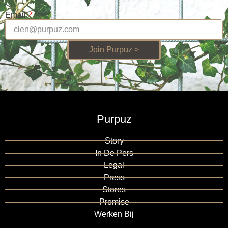
Email
Join Purpuz >
Purpuz
Story
In De Pers
Legal
Press
Stores
Promise
Werken Bij