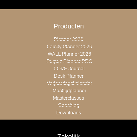
Producten
Planner 2026
Family Planner 2026
WALL Planner 2026
Purpuz Planner PRO
LOVE Journal
Desk Planner
Verjaardagskalender
Maaltijdplanner
Masterclasses
Coaching
Downloads
Zakelijk