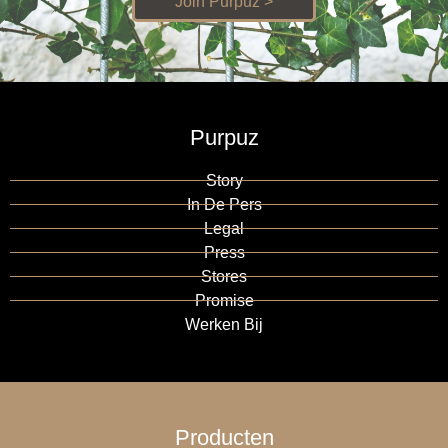
Join Purpuz >
Purpuz
Story
In De Pers
Legal
Press
Stores
Promise
Werken Bij
Producten