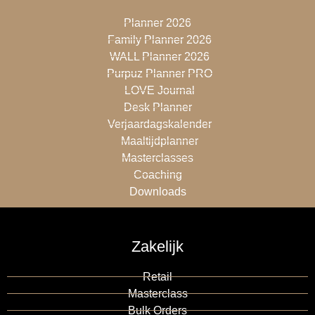
Planner 2026
Family Planner 2026
WALL Planner 2026
Purpuz Planner PRO
LOVE Journal
Desk Planner
Verjaardagskalender
Maaltijdplanner
Masterclasses
Coaching
Downloads
Zakelijk
Retail
Masterclass
Bulk Orders