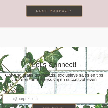
KOOP PURPUZ >
Let's Connect!
Ontvang gratis downloads, exclusieve sales en tips
voor een meer stress vrij en succesvol leven
Email