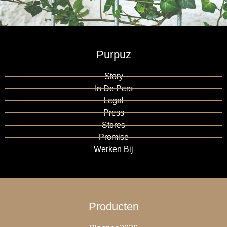
Purpuz
Story
In De Pers
Legal
Press
Stores
Promise
Werken Bij
Producten