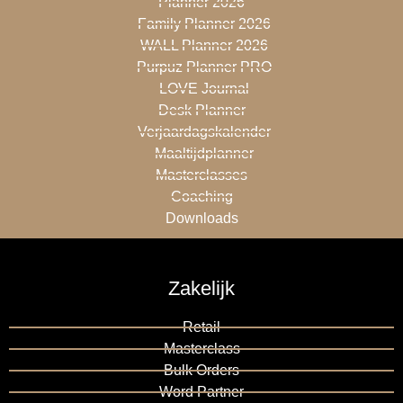
Planner 2026
Family Planner 2026
WALL Planner 2026
Purpuz Planner PRO
LOVE Journal
Desk Planner
Verjaardagskalender
Maaltijdplanner
Masterclasses
Coaching
Downloads
Zakelijk
Retail
Masterclass
Bulk Orders
Word Partner