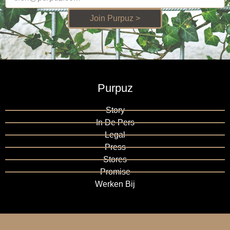
Join Purpuz >
Purpuz
Story
In De Pers
Legal
Press
Stores
Promise
Werken Bij