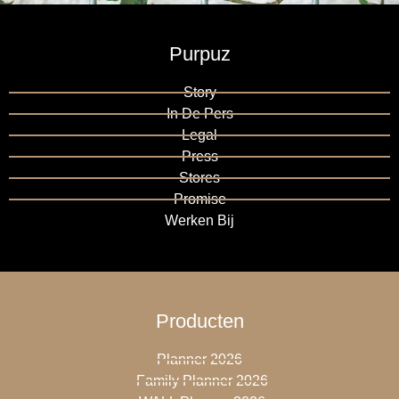
Purpuz
Story
In De Pers
Legal
Press
Stores
Promise
Werken Bij
Producten
Planner 2026
Family Planner 2026