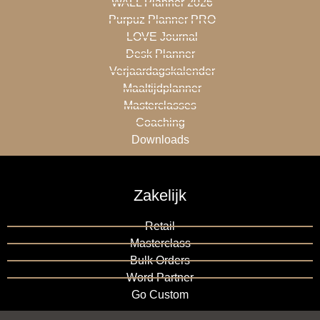
WALL Planner 2026
Purpuz Planner PRO
LOVE Journal
Desk Planner
Verjaardagskalender
Maaltijdplanner
Masterclasses
Coaching
Downloads
Zakelijk
Retail
Masterclass
Bulk Orders
Word Partner
Go Custom