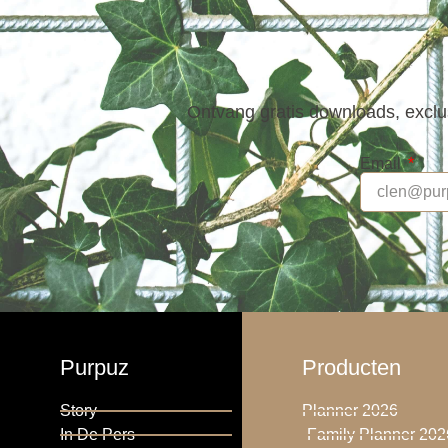
Ontvang gratis downloads, exclus
Email
Purpuz
Producten
Story
Planner 2026
In De Pers
Family Planner 202