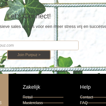
Let's Connect!
ieve sales en tips voor een meer stress vrij en succesv
Join Purpuz >
Zakelijk
Help
Retail
Contact
6
Masterclass
FAQ