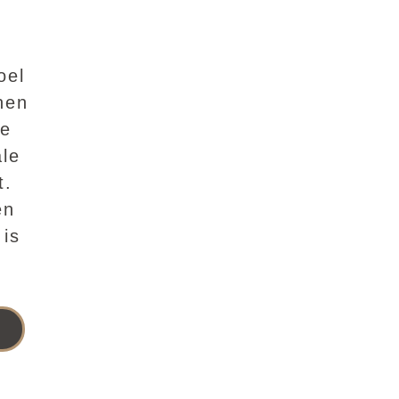
oel
nen
je
ale
t.
en
 is