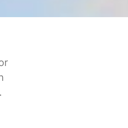
or
n
.