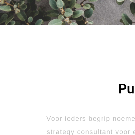
Pu
Voor ieders begrip noeme
strategy consultant voor 