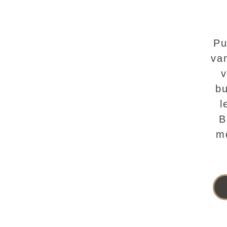
Pu
va
v
bu
l
B
me