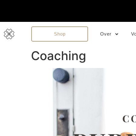
Shop
Over
V
Coaching
C