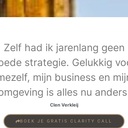
Zelf had ik jarenlang geen
oede strategie. Gelukkig vo
mezelf, mijn business en mij
omgeving is alles nu anders
Clen Verkleij
BOEK JE GRATIS CLARITY CALL