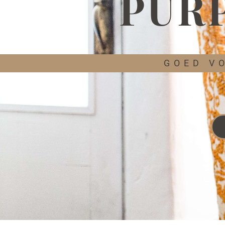
PUR
GOED V