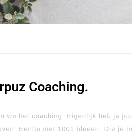
rpuz Coaching.
n we het coaching. Eigenlijk heb je jo
even. Eentje met 1001 ideeën. Die je in