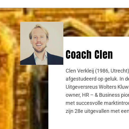
Coach Clen
Clen Verkleij (1986, Utrecht)
afgestudeerd op geluk. In de
Uitgeversreus Wolters Kluw
owner, HR – & Business pion
met succesvolle marktintrod
zijn 28e uitgevallen met ee