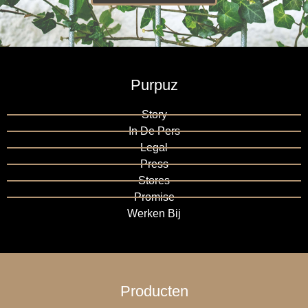
Purpuz
Story
In De Pers
Legal
Press
Stores
Promise
Werken Bij
Producten