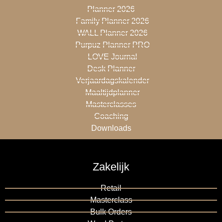
Planner 2026
Family Planner 2026
WALL Planner 2026
Purpuz Planner PRO
LOVE Journal
Desk Planner
Verjaardagskalender
Maaltijdplanner
Masterclasses
Coaching
Downloads
Zakelijk
Retail
Masterclass
Bulk Orders